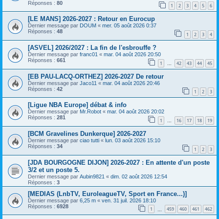
Réponses :
80
1
2
3
4
5
6
[LE MANS] 2026-2027 : Retour en Eurocup
Dernier message par
DOUM
«
mer. 05 août 2026 0:37
Réponses :
48
1
2
3
4
[ASVEL] 2026/2027 : La fin de l'esbrouffe ?
Dernier message par
franc01
«
mar. 04 août 2026 20:50
Réponses :
661
1
42
43
44
45
…
[EB PAU-LACQ-ORTHEZ] 2026-2027 De retour
Dernier message par
Jaco11
«
mar. 04 août 2026 20:46
Réponses :
42
1
2
3
[Ligue NBA Europe] débat & info
Dernier message par
Mr.Robot
«
mar. 04 août 2026 20:02
Réponses :
281
1
16
17
18
19
…
[BCM Gravelines Dunkerque] 2026-2027
Dernier message par
ciao tutti
«
lun. 03 août 2026 15:10
Réponses :
34
1
2
3
[JDA BOURGOGNE DIJON] 2026-2027 : En attente d'un poste
3/2 et un poste 5.
Dernier message par
Aubin9821
«
dim. 02 août 2026 12:54
Réponses :
3
[MEDIAS (LnbTV, EuroleagueTV, Sport en France...)]
Dernier message par
6,25 m
«
ven. 31 juil. 2026 18:10
Réponses :
6928
1
459
460
461
462
…