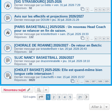
[SIG STRASBOURG] 2025-2026
Dernier message par
Le métis
«
ven. 31 juil. 2026 7:29
Réponses :
92
1
4
5
6
7
…
Avis sur les effectifs et projections 2026/2027
Dernier message par
DOUM
«
jeu. 30 juil. 2026 21:29
[PARIS BASKETBALL] 2025/2026 : Un nouveau Head Coach
pour se relancer en fin de saison.
Dernier message par
kristoferthorir
«
sam. 25 juil. 2026 19:33
Réponses :
132
1
6
7
8
9
…
[CHORALE DE ROANNE] 2026/2027 - De retour en Betclic
Dernier message par
kristoferthorir
«
lun. 20 juil. 2026 20:43
Réponses :
10
SLUC NANCY BASKETBALL 2026/2027
Dernier message par
drazenmirabelle
«
jeu. 16 juil. 2026 18:10
Réponses :
10
[CHOLET BASKET] 2025-2026: Elle est quand-même bien
longue cette intersaison !
Dernier message par
Coluche85
«
mer. 15 juil. 2026 15:57
Réponses :
8820
1
586
587
588
589
…
Nouveau sujet
Page
1
sur
21
1
2
3
4
5
21
Suivante
514 sujets
…
Aller à