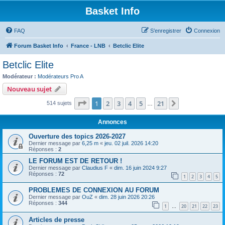
Basket Info
FAQ
S’enregistrer
Connexion
Forum Basket Info
France - LNB
Betclic Elite
Betclic Elite
Modérateur :
Modérateurs Pro A
Nouveau sujet
Page
1
sur
21
1
2
3
4
5
21
Suivante
514 sujets
…
Annonces
Ouverture des topics 2026-2027
Dernier message par
6,25 m
«
jeu. 02 juil. 2026 14:20
Réponses :
2
LE FORUM EST DE RETOUR !
Dernier message par
Claudius F
«
dim. 16 juin 2024 9:27
Réponses :
72
1
2
3
4
5
PROBLEMES DE CONNEXION AU FORUM
Dernier message par
OuZ
«
dim. 28 juin 2026 20:26
Réponses :
344
1
20
21
22
23
…
Articles de presse