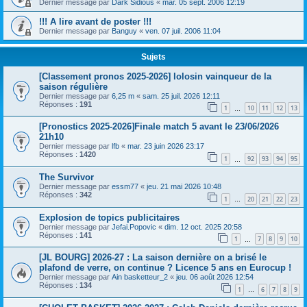
Dernier message par
Dark Sidious
«
mar. 05 sept. 2006 12:19
!!! A lire avant de poster !!!
Dernier message par
Banguy
«
ven. 07 juil. 2006 11:04
Sujets
[Classement pronos 2025-2026] lolosin vainqueur de la
saison régulière
Dernier message par
6,25 m
«
sam. 25 juil. 2026 12:11
Réponses :
191
1
10
11
12
13
…
[Pronostics 2025-2026]Finale match 5 avant le 23/06/2026
21h10
Dernier message par
lfb
«
mar. 23 juin 2026 23:17
Réponses :
1420
1
92
93
94
95
…
The Survivor
Dernier message par
essm77
«
jeu. 21 mai 2026 10:48
Réponses :
342
1
20
21
22
23
…
Explosion de topics publicitaires
Dernier message par
Jefai.Popovic
«
dim. 12 oct. 2025 20:58
Réponses :
141
1
7
8
9
10
…
[JL BOURG] 2026-27 : La saison dernière on a brisé le
plafond de verre, on continue ? Licence 5 ans en Eurocup !
Dernier message par
Ain basketteur_2
«
jeu. 06 août 2026 12:54
Réponses :
134
1
6
7
8
9
…