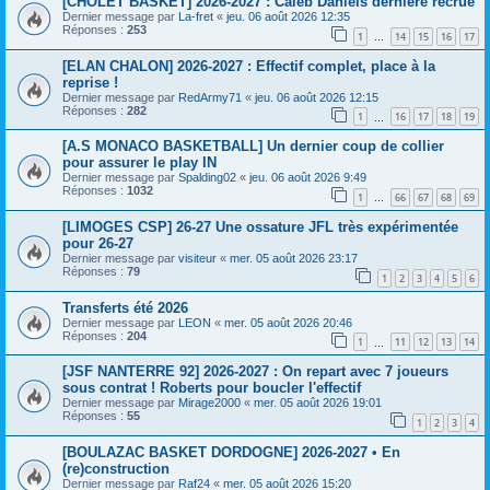
[CHOLET BASKET] 2026-2027 : Caleb Daniels dernière recrue
Dernier message par
La-fret
«
jeu. 06 août 2026 12:35
Réponses :
253
1
14
15
16
17
…
[ELAN CHALON] 2026-2027 : Effectif complet, place à la
reprise !
Dernier message par
RedArmy71
«
jeu. 06 août 2026 12:15
Réponses :
282
1
16
17
18
19
…
[A.S MONACO BASKETBALL] Un dernier coup de collier
pour assurer le play IN
Dernier message par
Spalding02
«
jeu. 06 août 2026 9:49
Réponses :
1032
1
66
67
68
69
…
[LIMOGES CSP] 26-27 Une ossature JFL très expérimentée
pour 26-27
Dernier message par
visiteur
«
mer. 05 août 2026 23:17
Réponses :
79
1
2
3
4
5
6
Transferts été 2026
Dernier message par
LEON
«
mer. 05 août 2026 20:46
Réponses :
204
1
11
12
13
14
…
[JSF NANTERRE 92] 2026-2027 : On repart avec 7 joueurs
sous contrat ! Roberts pour boucler l'effectif
Dernier message par
Mirage2000
«
mer. 05 août 2026 19:01
Réponses :
55
1
2
3
4
[BOULAZAC BASKET DORDOGNE] 2026-2027 • En
(re)construction
Dernier message par
Raf24
«
mer. 05 août 2026 15:20