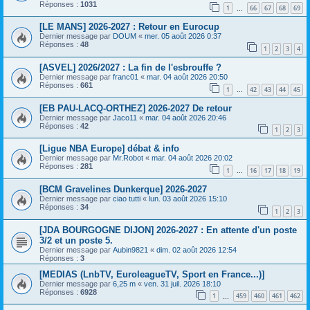
Réponses :
1031
1
66
67
68
69
…
[LE MANS] 2026-2027 : Retour en Eurocup
Dernier message par
DOUM
«
mer. 05 août 2026 0:37
Réponses :
48
1
2
3
4
[ASVEL] 2026/2027 : La fin de l'esbrouffe ?
Dernier message par
franc01
«
mar. 04 août 2026 20:50
Réponses :
661
1
42
43
44
45
…
[EB PAU-LACQ-ORTHEZ] 2026-2027 De retour
Dernier message par
Jaco11
«
mar. 04 août 2026 20:46
Réponses :
42
1
2
3
[Ligue NBA Europe] débat & info
Dernier message par
Mr.Robot
«
mar. 04 août 2026 20:02
Réponses :
281
1
16
17
18
19
…
[BCM Gravelines Dunkerque] 2026-2027
Dernier message par
ciao tutti
«
lun. 03 août 2026 15:10
Réponses :
34
1
2
3
[JDA BOURGOGNE DIJON] 2026-2027 : En attente d'un poste
3/2 et un poste 5.
Dernier message par
Aubin9821
«
dim. 02 août 2026 12:54
Réponses :
3
[MEDIAS (LnbTV, EuroleagueTV, Sport en France...)]
Dernier message par
6,25 m
«
ven. 31 juil. 2026 18:10
Réponses :
6928
1
459
460
461
462
…