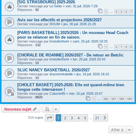
[SIG STRASBOURG] 2025-2026
Dernier message par
Le métis
«
ven. 31 juil. 2026 7:29
Réponses :
92
1
4
5
6
7
…
Avis sur les effectifs et projections 2026/2027
Dernier message par
DOUM
«
jeu. 30 juil. 2026 21:29
[PARIS BASKETBALL] 2025/2026 : Un nouveau Head Coach
pour se relancer en fin de saison.
Dernier message par
kristoferthorir
«
sam. 25 juil. 2026 19:33
Réponses :
132
1
6
7
8
9
…
[CHORALE DE ROANNE] 2026/2027 - De retour en Betclic
Dernier message par
kristoferthorir
«
lun. 20 juil. 2026 20:43
Réponses :
10
SLUC NANCY BASKETBALL 2026/2027
Dernier message par
drazenmirabelle
«
jeu. 16 juil. 2026 18:10
Réponses :
10
[CHOLET BASKET] 2025-2026: Elle est quand-même bien
longue cette intersaison !
Dernier message par
Coluche85
«
mer. 15 juil. 2026 15:57
Réponses :
8820
1
586
587
588
589
…
Nouveau sujet
Page
1
sur
21
1
2
3
4
5
21
Suivante
514 sujets
…
Aller à