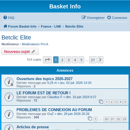
Basket Info
FAQ
S’enregistrer
Connexion
Forum Basket Info
France - LNB
Betclic Elite
Betclic Elite
Modérateur :
Modérateurs Pro A
Nouveau sujet
Page
1
sur
21
1
2
3
4
5
21
Suivante
514 sujets
…
Annonces
Ouverture des topics 2026-2027
Dernier message par
6,25 m
«
jeu. 02 juil. 2026 14:20
Réponses :
2
LE FORUM EST DE RETOUR !
Dernier message par
Claudius F
«
dim. 16 juin 2024 9:27
Réponses :
72
1
2
3
4
5
PROBLEMES DE CONNEXION AU FORUM
Dernier message par
OuZ
«
dim. 28 juin 2026 20:26
Réponses :
344
1
20
21
22
23
…
Articles de presse