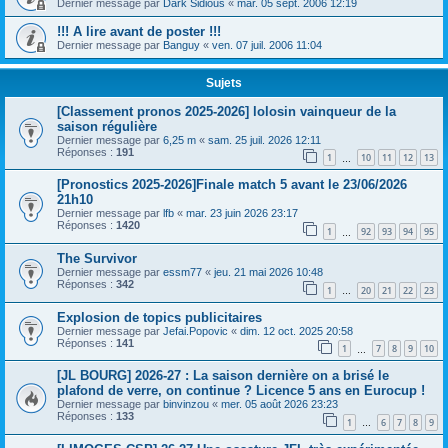
Dernier message par
Dark Sidious
«
mar. 05 sept. 2006 12:19
!!! A lire avant de poster !!!
Dernier message par
Banguy
«
ven. 07 juil. 2006 11:04
Sujets
[Classement pronos 2025-2026] lolosin vainqueur de la
saison régulière
Dernier message par
6,25 m
«
sam. 25 juil. 2026 12:11
Réponses :
191
1
10
11
12
13
…
[Pronostics 2025-2026]Finale match 5 avant le 23/06/2026
21h10
Dernier message par
lfb
«
mar. 23 juin 2026 23:17
Réponses :
1420
1
92
93
94
95
…
The Survivor
Dernier message par
essm77
«
jeu. 21 mai 2026 10:48
Réponses :
342
1
20
21
22
23
…
Explosion de topics publicitaires
Dernier message par
Jefai.Popovic
«
dim. 12 oct. 2025 20:58
Réponses :
141
1
7
8
9
10
…
[JL BOURG] 2026-27 : La saison dernière on a brisé le
plafond de verre, on continue ? Licence 5 ans en Eurocup !
Dernier message par
binvinzou
«
mer. 05 août 2026 23:23
Réponses :
133
1
6
7
8
9
…