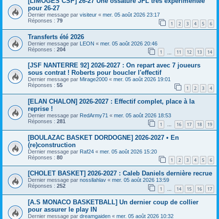
[LIMOGES CSP] 26-27 Une ossature JFL très expérimentée
pour 26-27
Dernier message par
visiteur
«
mer. 05 août 2026 23:17
Réponses :
79
1
2
3
4
5
6
Transferts été 2026
Dernier message par
LEON
«
mer. 05 août 2026 20:46
Réponses :
204
1
11
12
13
14
…
[JSF NANTERRE 92] 2026-2027 : On repart avec 7 joueurs
sous contrat ! Roberts pour boucler l'effectif
Dernier message par
Mirage2000
«
mer. 05 août 2026 19:01
Réponses :
55
1
2
3
4
[ELAN CHALON] 2026-2027 : Effectif complet, place à la
reprise !
Dernier message par
RedArmy71
«
mer. 05 août 2026 18:53
Réponses :
281
1
16
17
18
19
…
[BOULAZAC BASKET DORDOGNE] 2026-2027 • En
(re)construction
Dernier message par
Raf24
«
mer. 05 août 2026 15:20
Réponses :
80
1
2
3
4
5
6
[CHOLET BASKET] 2026-2027 : Caleb Daniels dernière recrue
Dernier message par
nossllahlav
«
mer. 05 août 2026 13:59
Réponses :
252
1
14
15
16
17
…
[A.S MONACO BASKETBALL] Un dernier coup de collier
pour assurer le play IN
Dernier message par
dreamgaiden
«
mer. 05 août 2026 10:32