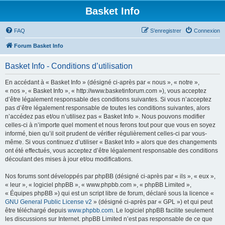
Basket Info
FAQ
S’enregistrer
Connexion
Forum Basket Info
Basket Info - Conditions d’utilisation
En accédant à « Basket Info » (désigné ci-après par « nous », « notre »,
« nos », « Basket Info », « http://www.basketinforum.com »), vous acceptez
d’être légalement responsable des conditions suivantes. Si vous n’acceptez
pas d’être légalement responsable de toutes les conditions suivantes, alors
n’accédez pas et/ou n’utilisez pas « Basket Info ». Nous pouvons modifier
celles-ci à n’importe quel moment et nous ferons tout pour que vous en soyez
informé, bien qu’il soit prudent de vérifier régulièrement celles-ci par vous-
même. Si vous continuez d’utiliser « Basket Info » alors que des changements
ont été effectués, vous acceptez d’être légalement responsable des conditions
découlant des mises à jour et/ou modifications.
Nos forums sont développés par phpBB (désigné ci-après par « ils », « eux »,
« leur », « logiciel phpBB », « www.phpbb.com », « phpBB Limited »,
« Équipes phpBB ») qui est un script libre de forum, déclaré sous la licence «
GNU General Public License v2
» (désigné ci-après par « GPL ») et qui peut
être téléchargé depuis
www.phpbb.com
. Le logiciel phpBB facilite seulement
les discussions sur Internet. phpBB Limited n’est pas responsable de ce que