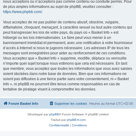
nous acceptons ou n’acceptons pas comme contenu ou conduite permis. Pour
de plus amples informations au sujet de phpBB, veuillez consulter :
https://www.phpbb.com/
.
Vous acceptez de ne pas publier de contenu abusif, obscène, vulgaire,
diffamatoire, choquant, menaçant, à caractère sexuel ou tout autre contenu qui
peut transgresser les lois de votre pays, du pays où « Basket Info » est
hébergé ou les lois internationales. Le faire peut vous mener à un
bannissement immédiat et permanent, avec une notification à votre fournisseur
d’accès à Internet si nous le jugeons nécessaire. Les adresses IP de tous les
messages sont enregistrées pour aider au renforcement de ces conditions.
Vous acceptez que « Basket Info » supprime, modifie, déplace ou verrouille
n’importe quel sujet lorsque nous estimons que cela est nécessaire. En tant
que membre, vous acceptez que toutes les informations que vous avez saisies
soient stockées dans notre base de données. Bien que ces informations ne
soient pas diffusées à une tierce partie sans votre consentement, ni « Basket
Info », ni phpBB ne pourront être tenus comme responsables en cas de
tentative de piratage visant à compromettre les données.
Forum Basket Info
Supprimer les cookies
Heures au format
UTC+02:00
Développé par
phpBB
® Forum Software © phpBB Limited
Traduit par
phpBB-fr.com
Confidentialité
|
Conditions