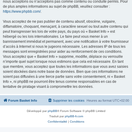
nous acceptons ou n’acceptons pas comme contenu ou conduite permis. Pour
de plus amples informations au sujet de phpBB, veuillez consulter :
https://www.phpbb.com/
.
Vous acceptez de ne pas publier de contenu abusif, obscène, vulgaire,
diffamatoire, choquant, menaçant, à caractère sexuel ou tout autre contenu qui
peut transgresser les lois de votre pays, du pays où « Basket Info » est
hébergé ou les lois internationales. Le faire peut vous mener à un
bannissement immédiat et permanent, avec une notification à votre fournisseur
d’accès à Internet si nous le jugeons nécessaire. Les adresses IP de tous les
messages sont enregistrées pour aider au renforcement de ces conditions.
Vous acceptez que « Basket Info » supprime, modifie, déplace ou verrouille
n’importe quel sujet lorsque nous estimons que cela est nécessaire. En tant
que membre, vous acceptez que toutes les informations que vous avez saisies
soient stockées dans notre base de données. Bien que ces informations ne
soient pas diffusées à une tierce partie sans votre consentement, ni « Basket
Info », ni phpBB ne pourront être tenus comme responsables en cas de
tentative de piratage visant à compromettre les données.
Forum Basket Info
Supprimer les cookies
Heures au format
UTC+02:00
Développé par
phpBB
® Forum Software © phpBB Limited
Traduit par
phpBB-fr.com
Confidentialité
|
Conditions