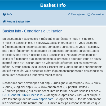
Basket Info
FAQ
S’enregistrer
Connexion
Forum Basket Info
Basket Info - Conditions d’utilisation
En accédant à « Basket Info » (désigné ci-après par « nous », « notre »,
« nos », « Basket Info », « http://www.basketinforum.com »), vous acceptez
d’être légalement responsable des conditions suivantes. Si vous n’acceptez
pas d’être légalement responsable de toutes les conditions suivantes, alors
n’accédez pas et/ou n’utilisez pas « Basket Info ». Nous pouvons modifier
celles-ci à n’importe quel moment et nous ferons tout pour que vous en soyez
informé, bien qu’il soit prudent de vérifier régulièrement celles-ci par vous-
même. Si vous continuez d’utiliser « Basket Info » alors que des changements
ont été effectués, vous acceptez d’être légalement responsable des conditions
découlant des mises à jour et/ou modifications.
Nos forums sont développés par phpBB (désigné ci-après par « ils », « eux »,
« leur », « logiciel phpBB », « www.phpbb.com », « phpBB Limited »,
« Équipes phpBB ») qui est un script libre de forum, déclaré sous la licence «
GNU General Public License v2
» (désigné ci-après par « GPL ») et qui peut
être téléchargé depuis
www.phpbb.com
. Le logiciel phpBB facilite seulement
les discussions sur Internet. phpBB Limited n’est pas responsable de ce que