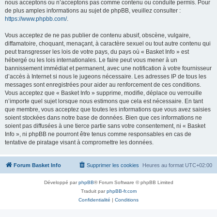
nous acceptons ou n’acceptons pas comme contenu ou conduite permis. Pour
de plus amples informations au sujet de phpBB, veuillez consulter :
https://www.phpbb.com/
.
Vous acceptez de ne pas publier de contenu abusif, obscène, vulgaire,
diffamatoire, choquant, menaçant, à caractère sexuel ou tout autre contenu qui
peut transgresser les lois de votre pays, du pays où « Basket Info » est
hébergé ou les lois internationales. Le faire peut vous mener à un
bannissement immédiat et permanent, avec une notification à votre fournisseur
d’accès à Internet si nous le jugeons nécessaire. Les adresses IP de tous les
messages sont enregistrées pour aider au renforcement de ces conditions.
Vous acceptez que « Basket Info » supprime, modifie, déplace ou verrouille
n’importe quel sujet lorsque nous estimons que cela est nécessaire. En tant
que membre, vous acceptez que toutes les informations que vous avez saisies
soient stockées dans notre base de données. Bien que ces informations ne
soient pas diffusées à une tierce partie sans votre consentement, ni « Basket
Info », ni phpBB ne pourront être tenus comme responsables en cas de
tentative de piratage visant à compromettre les données.
Forum Basket Info
Supprimer les cookies
Heures au format
UTC+02:00
Développé par
phpBB
® Forum Software © phpBB Limited
Traduit par
phpBB-fr.com
Confidentialité
|
Conditions