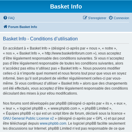
Basket Info
FAQ
S’enregistrer
Connexion
Forum Basket Info
Basket Info - Conditions d’utilisation
En accédant à « Basket Info » (désigné ci-après par « nous », « notre »,
« nos », « Basket Info », « http://www.basketinforum.com »), vous acceptez
d’être légalement responsable des conditions suivantes. Si vous n’acceptez
pas d’être légalement responsable de toutes les conditions suivantes, alors
n’accédez pas et/ou n’utilisez pas « Basket Info ». Nous pouvons modifier
celles-ci à n’importe quel moment et nous ferons tout pour que vous en soyez
informé, bien qu’il soit prudent de vérifier régulièrement celles-ci par vous-
même. Si vous continuez d’utiliser « Basket Info » alors que des changements
ont été effectués, vous acceptez d’être légalement responsable des conditions
découlant des mises à jour et/ou modifications.
Nos forums sont développés par phpBB (désigné ci-après par « ils », « eux »,
« leur », « logiciel phpBB », « www.phpbb.com », « phpBB Limited »,
« Équipes phpBB ») qui est un script libre de forum, déclaré sous la licence «
GNU General Public License v2
» (désigné ci-après par « GPL ») et qui peut
être téléchargé depuis
www.phpbb.com
. Le logiciel phpBB facilite seulement
les discussions sur Internet. phpBB Limited n’est pas responsable de ce que