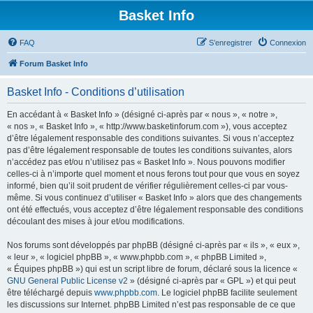
Basket Info
FAQ
S’enregistrer
Connexion
Forum Basket Info
Basket Info - Conditions d’utilisation
En accédant à « Basket Info » (désigné ci-après par « nous », « notre »,
« nos », « Basket Info », « http://www.basketinforum.com »), vous acceptez
d’être légalement responsable des conditions suivantes. Si vous n’acceptez
pas d’être légalement responsable de toutes les conditions suivantes, alors
n’accédez pas et/ou n’utilisez pas « Basket Info ». Nous pouvons modifier
celles-ci à n’importe quel moment et nous ferons tout pour que vous en soyez
informé, bien qu’il soit prudent de vérifier régulièrement celles-ci par vous-
même. Si vous continuez d’utiliser « Basket Info » alors que des changements
ont été effectués, vous acceptez d’être légalement responsable des conditions
découlant des mises à jour et/ou modifications.
Nos forums sont développés par phpBB (désigné ci-après par « ils », « eux »,
« leur », « logiciel phpBB », « www.phpbb.com », « phpBB Limited »,
« Équipes phpBB ») qui est un script libre de forum, déclaré sous la licence «
GNU General Public License v2
» (désigné ci-après par « GPL ») et qui peut
être téléchargé depuis
www.phpbb.com
. Le logiciel phpBB facilite seulement
les discussions sur Internet. phpBB Limited n’est pas responsable de ce que