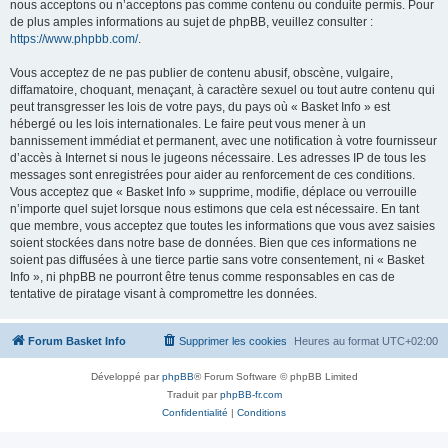
nous acceptons ou n’acceptons pas comme contenu ou conduite permis. Pour
de plus amples informations au sujet de phpBB, veuillez consulter :
https://www.phpbb.com/
.
Vous acceptez de ne pas publier de contenu abusif, obscène, vulgaire,
diffamatoire, choquant, menaçant, à caractère sexuel ou tout autre contenu qui
peut transgresser les lois de votre pays, du pays où « Basket Info » est
hébergé ou les lois internationales. Le faire peut vous mener à un
bannissement immédiat et permanent, avec une notification à votre fournisseur
d’accès à Internet si nous le jugeons nécessaire. Les adresses IP de tous les
messages sont enregistrées pour aider au renforcement de ces conditions.
Vous acceptez que « Basket Info » supprime, modifie, déplace ou verrouille
n’importe quel sujet lorsque nous estimons que cela est nécessaire. En tant
que membre, vous acceptez que toutes les informations que vous avez saisies
soient stockées dans notre base de données. Bien que ces informations ne
soient pas diffusées à une tierce partie sans votre consentement, ni « Basket
Info », ni phpBB ne pourront être tenus comme responsables en cas de
tentative de piratage visant à compromettre les données.
Forum Basket Info
Supprimer les cookies
Heures au format
UTC+02:00
Développé par
phpBB
® Forum Software © phpBB Limited
Traduit par
phpBB-fr.com
Confidentialité
|
Conditions