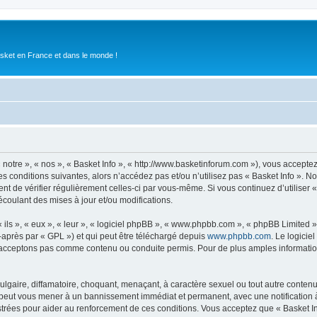
asket en France et dans le monde !
 notre », « nos », « Basket Info », « http://www.basketinforum.com »), vous accepte
s conditions suivantes, alors n’accédez pas et/ou n’utilisez pas « Basket Info ». 
dent de vérifier régulièrement celles-ci par vous-même. Si vous continuez d’utiliser
coulant des mises à jour et/ou modifications.
ls », « eux », « leur », « logiciel phpBB », « www.phpbb.com », « phpBB Limited »,
-après par « GPL ») et qui peut être téléchargé depuis
www.phpbb.com
. Le logicie
acceptons pas comme contenu ou conduite permis. Pour de plus amples informations
lgaire, diffamatoire, choquant, menaçant, à caractère sexuel ou tout autre contenu 
re peut vous mener à un bannissement immédiat et permanent, avec une notification à
rées pour aider au renforcement de ces conditions. Vous acceptez que « Basket Inf