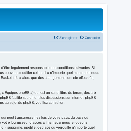
S’enregistrer
Connexion
z d’être légalement responsable des conditions suivantes. Si
Nous pouvons modifier celles-ci à n’importe quel moment et nous
 « Basket Info » alors que des changements ont été effectués,
 « Équipes phpBB ») qui est un script libre de forum, déclaré
l phpBB facilite seulement les discussions sur Internet. phpBB
 au sujet de phpBB, veuillez consulter :
qui peut transgresser les lois de votre pays, du pays où
 votre fournisseur d’accès à Internet si nous le jugeons
o » supprime, modifie, déplace ou verrouille n’importe quel