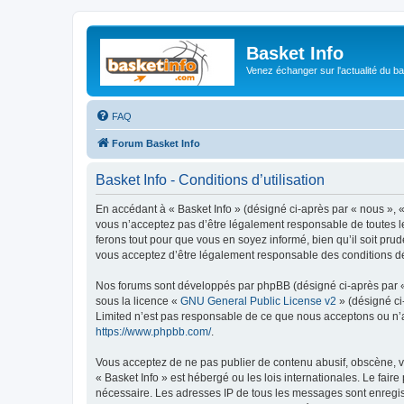
Basket Info
Venez échanger sur l'actualité du b
FAQ
Forum Basket Info
Basket Info - Conditions d’utilisation
En accédant à « Basket Info » (désigné ci-après par « nous », «
vous n’acceptez pas d’être légalement responsable de toutes le
ferons tout pour que vous en soyez informé, bien qu’il soit pru
vous acceptez d’être légalement responsable des conditions dé
Nos forums sont développés par phpBB (désigné ci-après par « i
sous la licence «
GNU General Public License v2
» (désigné ci
Limited n’est pas responsable de ce que nous acceptons ou n’
https://www.phpbb.com/
.
Vous acceptez de ne pas publier de contenu abusif, obscène, vu
« Basket Info » est hébergé ou les lois internationales. Le fai
nécessaire. Les adresses IP de tous les messages sont enregist