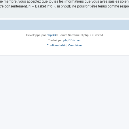
que membre, vous acceptez que toutes les informations que vous avez saisies soie
votre consentement, ni « Basket Info », ni phpBB ne pourront être tenus comme resp
Développé par
phpBB
® Forum Software © phpBB Limited
Traduit par
phpBB-fr.com
Confidentialité
|
Conditions