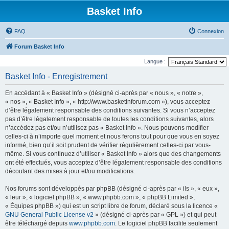
Basket Info
FAQ
Connexion
Forum Basket Info
Langue :
Basket Info - Enregistrement
En accédant à « Basket Info » (désigné ci-après par « nous », « notre »,
« nos », « Basket Info », « http://www.basketinforum.com »), vous acceptez
d’être légalement responsable des conditions suivantes. Si vous n’acceptez
pas d’être légalement responsable de toutes les conditions suivantes, alors
n’accédez pas et/ou n’utilisez pas « Basket Info ». Nous pouvons modifier
celles-ci à n’importe quel moment et nous ferons tout pour que vous en soyez
informé, bien qu’il soit prudent de vérifier régulièrement celles-ci par vous-
même. Si vous continuez d’utiliser « Basket Info » alors que des changements
ont été effectués, vous acceptez d’être légalement responsable des conditions
découlant des mises à jour et/ou modifications.
Nos forums sont développés par phpBB (désigné ci-après par « ils », « eux »,
« leur », « logiciel phpBB », « www.phpbb.com », « phpBB Limited »,
« Équipes phpBB ») qui est un script libre de forum, déclaré sous la licence «
GNU General Public License v2
» (désigné ci-après par « GPL ») et qui peut
être téléchargé depuis
www.phpbb.com
. Le logiciel phpBB facilite seulement