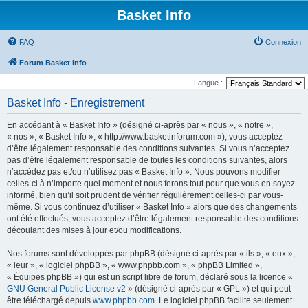
Basket Info
FAQ
Connexion
Forum Basket Info
Langue :
Basket Info - Enregistrement
En accédant à « Basket Info » (désigné ci-après par « nous », « notre »,
« nos », « Basket Info », « http://www.basketinforum.com »), vous acceptez
d’être légalement responsable des conditions suivantes. Si vous n’acceptez
pas d’être légalement responsable de toutes les conditions suivantes, alors
n’accédez pas et/ou n’utilisez pas « Basket Info ». Nous pouvons modifier
celles-ci à n’importe quel moment et nous ferons tout pour que vous en soyez
informé, bien qu’il soit prudent de vérifier régulièrement celles-ci par vous-
même. Si vous continuez d’utiliser « Basket Info » alors que des changements
ont été effectués, vous acceptez d’être légalement responsable des conditions
découlant des mises à jour et/ou modifications.
Nos forums sont développés par phpBB (désigné ci-après par « ils », « eux »,
« leur », « logiciel phpBB », « www.phpbb.com », « phpBB Limited »,
« Équipes phpBB ») qui est un script libre de forum, déclaré sous la licence «
GNU General Public License v2
» (désigné ci-après par « GPL ») et qui peut
être téléchargé depuis
www.phpbb.com
. Le logiciel phpBB facilite seulement