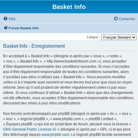
Basket Info
FAQ
Connexion
Forum Basket Info
Langue :
Basket Info - Enregistrement
En accédant à « Basket Info » (désigné ci-après par « nous », « notre »,
« nos », « Basket Info », « http://www.basketinforum.com »), vous acceptez
d’être légalement responsable des conditions suivantes. Si vous n’acceptez
pas d’être légalement responsable de toutes les conditions suivantes, alors
n’accédez pas et/ou n’utilisez pas « Basket Info ». Nous pouvons modifier
celles-ci à n’importe quel moment et nous ferons tout pour que vous en soyez
informé, bien qu’il soit prudent de vérifier régulièrement celles-ci par vous-
même. Si vous continuez d’utiliser « Basket Info » alors que des changements
ont été effectués, vous acceptez d’être légalement responsable des conditions
découlant des mises à jour et/ou modifications.
Nos forums sont développés par phpBB (désigné ci-après par « ils », « eux »,
« leur », « logiciel phpBB », « www.phpbb.com », « phpBB Limited »,
« Équipes phpBB ») qui est un script libre de forum, déclaré sous la licence «
GNU General Public License v2
» (désigné ci-après par « GPL ») et qui peut
être téléchargé depuis
www.phpbb.com
. Le logiciel phpBB facilite seulement