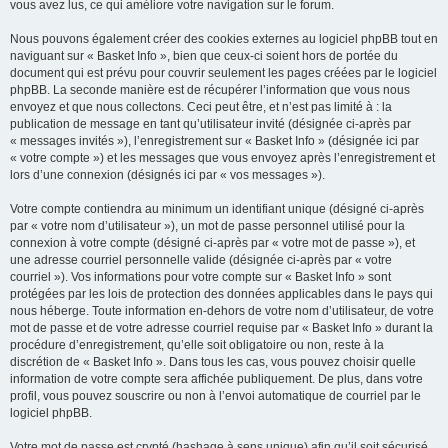
vous avez lus, ce qui améliore votre navigation sur le forum.
Nous pouvons également créer des cookies externes au logiciel phpBB tout en
naviguant sur « Basket Info », bien que ceux-ci soient hors de portée du
document qui est prévu pour couvrir seulement les pages créées par le logiciel
phpBB. La seconde manière est de récupérer l’information que vous nous
envoyez et que nous collectons. Ceci peut être, et n’est pas limité à : la
publication de message en tant qu’utilisateur invité (désignée ci-après par
« messages invités »), l’enregistrement sur « Basket Info » (désignée ici par
« votre compte ») et les messages que vous envoyez après l’enregistrement et
lors d’une connexion (désignés ici par « vos messages »).
Votre compte contiendra au minimum un identifiant unique (désigné ci-après
par « votre nom d’utilisateur »), un mot de passe personnel utilisé pour la
connexion à votre compte (désigné ci-après par « votre mot de passe »), et
une adresse courriel personnelle valide (désignée ci-après par « votre
courriel »). Vos informations pour votre compte sur « Basket Info » sont
protégées par les lois de protection des données applicables dans le pays qui
nous héberge. Toute information en-dehors de votre nom d’utilisateur, de votre
mot de passe et de votre adresse courriel requise par « Basket Info » durant la
procédure d’enregistrement, qu’elle soit obligatoire ou non, reste à la
discrétion de « Basket Info ». Dans tous les cas, vous pouvez choisir quelle
information de votre compte sera affichée publiquement. De plus, dans votre
profil, vous pouvez souscrire ou non à l’envoi automatique de courriel par le
logiciel phpBB.
Votre mot de passe est crypté (hashage à sens unique) afin qu’il soit sécurisé.