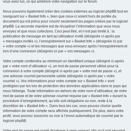
vous avez lus, ce qui améliore votre navigation sur le forum.
Nous pouvons également créer des cookies externes au logiciel phpBB tout en
naviguant sur « Basket Info », bien que ceux-ci soient hors de portée du
document qui est prévu pour couvrir seulement les pages créées par le logiciel
phpBB. La seconde manière est de récupérer l’information que vous nous
envoyez et que nous collectons. Ceci peut être, et n’est pas limité à : la
publication de message en tant qu’utilisateur invité (désignée ci-après par
« messages invités »), l’enregistrement sur « Basket Info » (désignée ici par
« votre compte ») et les messages que vous envoyez après l’enregistrement et
lors d’une connexion (désignés ici par « vos messages »).
Votre compte contiendra au minimum un identifiant unique (désigné ci-après
par « votre nom d’utilisateur »), un mot de passe personnel utilisé pour la
connexion à votre compte (désigné ci-après par « votre mot de passe »), et
une adresse courriel personnelle valide (désignée ci-après par « votre
courriel »). Vos informations pour votre compte sur « Basket Info » sont
protégées par les lois de protection des données applicables dans le pays qui
nous héberge. Toute information en-dehors de votre nom d’utilisateur, de votre
mot de passe et de votre adresse courriel requise par « Basket Info » durant la
procédure d’enregistrement, qu’elle soit obligatoire ou non, reste à la
discrétion de « Basket Info ». Dans tous les cas, vous pouvez choisir quelle
information de votre compte sera affichée publiquement. De plus, dans votre
profil, vous pouvez souscrire ou non à l’envoi automatique de courriel par le
logiciel phpBB.
Votre mot de passe est crypté (hashage à sens unique) afin qu’il soit sécurisé.