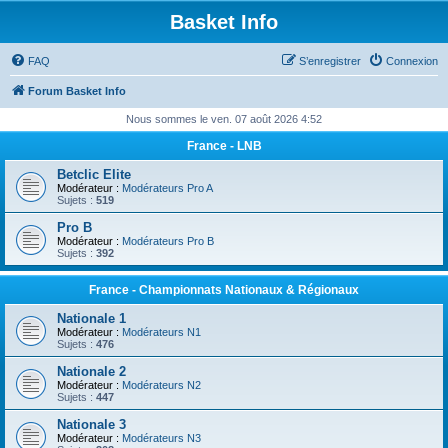
Basket Info
FAQ
S’enregistrer
Connexion
Forum Basket Info
Nous sommes le ven. 07 août 2026 4:52
France - LNB
Betclic Elite
Modérateur :
Modérateurs Pro A
Sujets :
519
Pro B
Modérateur :
Modérateurs Pro B
Sujets :
392
France - Championnats Nationaux & Régionaux
Nationale 1
Modérateur :
Modérateurs N1
Sujets :
476
Nationale 2
Modérateur :
Modérateurs N2
Sujets :
447
Nationale 3
Modérateur :
Modérateurs N3