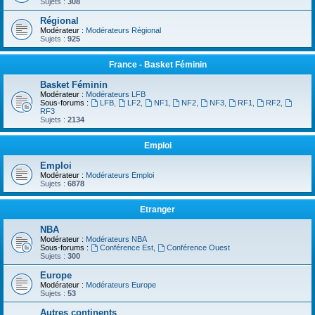
Sujets :
308
Régional
Modérateur :
Modérateurs Régional
Sujets :
925
France - Basket Féminin
Basket Féminin
Modérateur :
Modérateurs LFB
Sous-forums :
LFB
,
LF2
,
NF1
,
NF2
,
NF3
,
RF1
,
RF2
,
RF3
Sujets :
2134
Emploi
Emploi
Modérateur :
Modérateurs Emploi
Sujets :
6878
Etranger
NBA
Modérateur :
Modérateurs NBA
Sous-forums :
Conférence Est
,
Conférence Ouest
Sujets :
300
Europe
Modérateur :
Modérateurs Europe
Sujets :
53
Autres continents