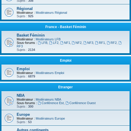
Sujets :
308
Régional
Modérateur :
Modérateurs Régional
Sujets :
925
France - Basket Féminin
Basket Féminin
Modérateur :
Modérateurs LFB
Sous-forums :
LFB
,
LF2
,
NF1
,
NF2
,
NF3
,
RF1
,
RF2
,
RF3
Sujets :
2134
Emploi
Emploi
Modérateur :
Modérateurs Emploi
Sujets :
6879
Etranger
NBA
Modérateur :
Modérateurs NBA
Sous-forums :
Conférence Est
,
Conférence Ouest
Sujets :
300
Europe
Modérateur :
Modérateurs Europe
Sujets :
53
Autres continents