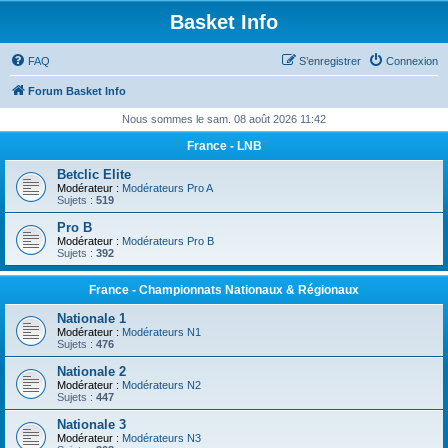
Basket Info
FAQ
S’enregistrer
Connexion
Forum Basket Info
Nous sommes le sam. 08 août 2026 11:42
France - LNB
Betclic Elite
Modérateur :
Modérateurs Pro A
Sujets :
519
Pro B
Modérateur :
Modérateurs Pro B
Sujets :
392
France - Championnats Nationaux & Régionaux
Nationale 1
Modérateur :
Modérateurs N1
Sujets :
476
Nationale 2
Modérateur :
Modérateurs N2
Sujets :
447
Nationale 3
Modérateur :
Modérateurs N3