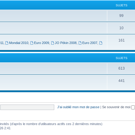
SUJETS
99
10
161
011
,
Mondial 2010
,
Euro 2009
,
JO Pékin 2008
,
Euro 2007
,
SUJETS
613
441
J’ai oublié mon mot de passe
|
Se souvenir de moi
0 invités (d’après le nombre d’utilisateurs actifs ces 2 dernières minutes)
2026 2:41