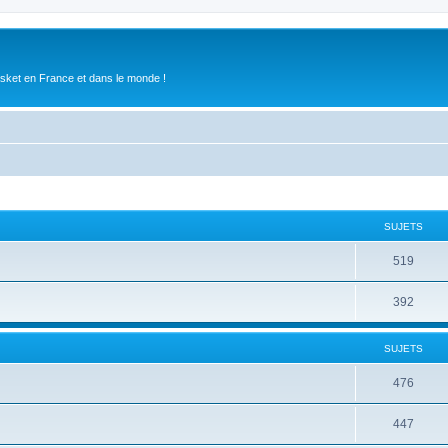
asket en France et dans le monde !
SUJETS
519
392
SUJETS
476
447