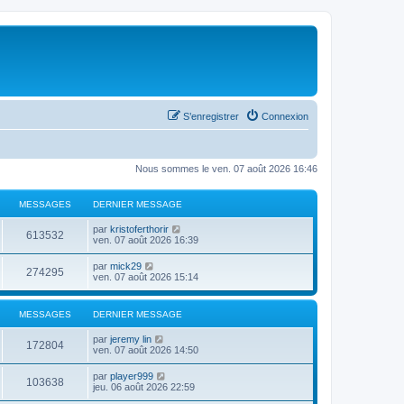
S’enregistrer
Connexion
Nous sommes le ven. 07 août 2026 16:46
MESSAGES
DERNIER MESSAGE
V
par
kristoferthorir
613532
o
ven. 07 août 2026 16:39
i
r
V
par
mick29
274295
l
o
ven. 07 août 2026 15:14
e
i
d
r
e
l
MESSAGES
DERNIER MESSAGE
r
e
n
d
i
V
par
jeremy lin
e
172804
e
o
ven. 07 août 2026 14:50
r
r
i
n
m
r
i
V
par
player999
e
103638
l
e
o
jeu. 06 août 2026 22:59
s
e
r
i
s
d