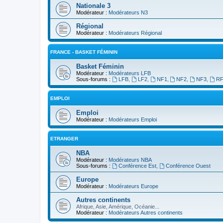
Nationale 3
Modérateur :
Modérateurs N3
Régional
Modérateur :
Modérateurs Régional
FRANCE - BASKET FÉMININ
Basket Féminin
Modérateur :
Modérateurs LFB
Sous-forums :
LFB
,
LF2
,
NF1
,
NF2
,
NF3
,
R
EMPLOI
Emploi
Modérateur :
Modérateurs Emploi
ETRANGER
NBA
Modérateur :
Modérateurs NBA
Sous-forums :
Conférence Est
,
Conférence Ouest
Europe
Modérateur :
Modérateurs Europe
Autres continents
Afrique, Asie, Amérique, Océanie...
Modérateur :
Modérateurs Autres continents