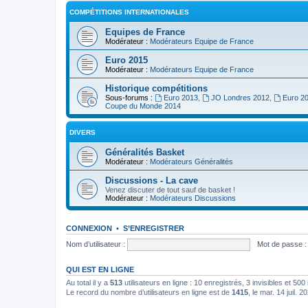
COMPÉTITIONS INTERNATIONALES
Equipes de France
Modérateur :
Modérateurs Equipe de France
Euro 2015
Modérateur :
Modérateurs Equipe de France
Historique compétitions
Sous-forums :
Euro 2013
,
JO Londres 2012
,
Euro 2
Coupe du Monde 2014
DIVERS
Généralités Basket
Modérateur :
Modérateurs Généralités
Discussions - La cave
Venez discuter de tout sauf de basket !
Modérateur :
Modérateurs Discussions
CONNEXION
•
S’ENREGISTRER
Nom d’utilisateur :
Mot de passe :
QUI EST EN LIGNE
Au total il y a
513
utilisateurs en ligne : 10 enregistrés, 3 invisibles et 50
Le record du nombre d’utilisateurs en ligne est de
1415
, le mar. 14 juil. 