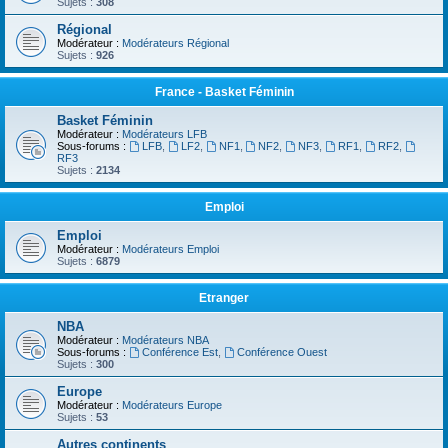
Sujets :
308
Régional
Modérateur :
Modérateurs Régional
Sujets :
926
France - Basket Féminin
Basket Féminin
Modérateur :
Modérateurs LFB
Sous-forums :
LFB
,
LF2
,
NF1
,
NF2
,
NF3
,
RF1
,
RF2
,
RF3
Sujets :
2134
Emploi
Emploi
Modérateur :
Modérateurs Emploi
Sujets :
6879
Etranger
NBA
Modérateur :
Modérateurs NBA
Sous-forums :
Conférence Est
,
Conférence Ouest
Sujets :
300
Europe
Modérateur :
Modérateurs Europe
Sujets :
53
Autres continents