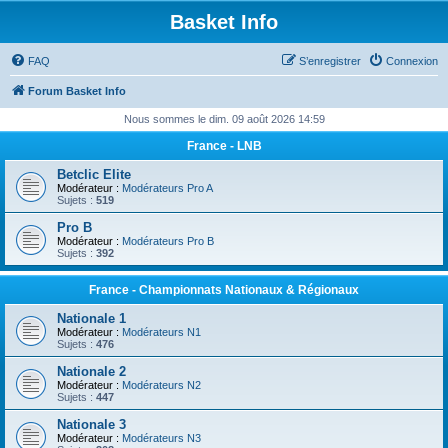
Basket Info
FAQ
S’enregistrer
Connexion
Forum Basket Info
Nous sommes le dim. 09 août 2026 14:59
France - LNB
Betclic Elite
Modérateur :
Modérateurs Pro A
Sujets :
519
Pro B
Modérateur :
Modérateurs Pro B
Sujets :
392
France - Championnats Nationaux & Régionaux
Nationale 1
Modérateur :
Modérateurs N1
Sujets :
476
Nationale 2
Modérateur :
Modérateurs N2
Sujets :
447
Nationale 3
Modérateur :
Modérateurs N3